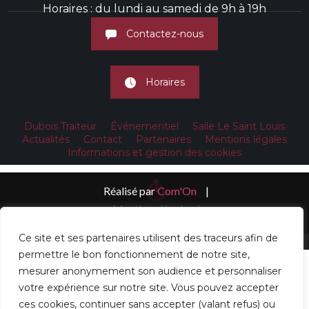
Horaires : du lundi au samedi de 9h à 19h
Contactez-nous
Horaires
Dubois Traiteur
Événementiel
Salle Le Saint Louis
Actualités
Contact
Partenaires
Mentions légales
Informations et gestion des cookies
Réalisé par
Com'On
|
Mentions légales /
Informations et gestion des cookies
Ce site et ses partenaires utilisent des traceurs afin de
permettre le bon fonctionnement de notre site,
mesurer anonymement son audience et personnaliser
votre expérience sur notre site. Vous pouvez accepter
ces cookies, continuer sans accepter (valant refus) ou