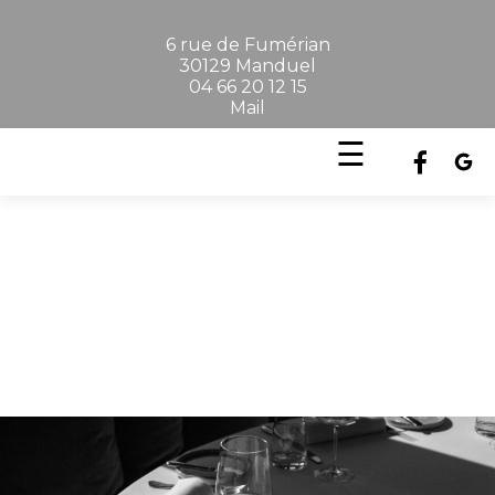
6 rue de Fumérian
30129 Manduel
04 66 20 12 15
Mail
☰